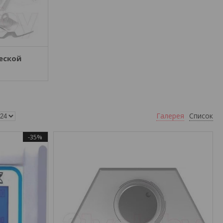
еской
Галерея
Список
-35%