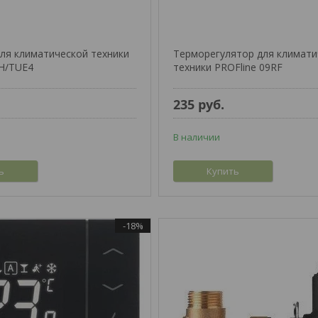
ля климатической техники
Терморегулятор для климати
CH/TUE4
техники PROFline 09RF
235
руб.
В наличии
ь
Купить
-18%