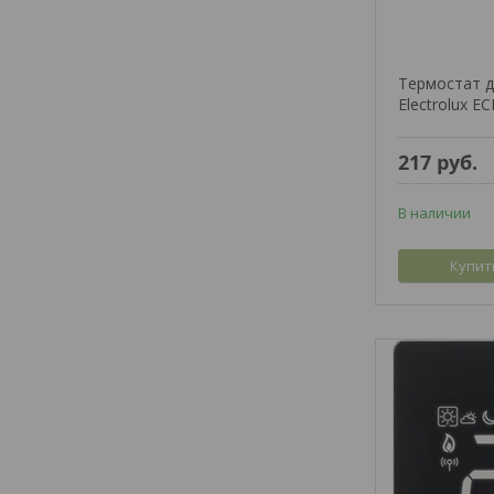
Термостат д
Electrolux E
217
руб.
В наличии
Купит