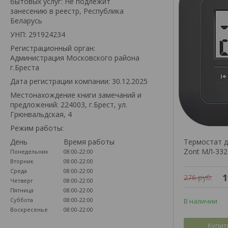
бытовых услуг: Не подлежит
занесению в реестр, Республика
Беларусь
УНП: 291924234
Регистрационный орган:
Администрация Московского района
г.Бреста
Дата регистрации компании: 30.12.2025
Местонахождение книги замечаний и
предложений: 224003, г.Брест, ул.
Грюнвальдская, 4
Режим работы:
День
Время работы
Термостат д
Zont МЛ-332
Понедельник
08:00-22:00
Вторник
08:00-22:00
Среда
08:00-22:00
1
276
руб.
Четверг
08:00-22:00
Пятница
08:00-22:00
Суббота
08:00-22:00
В наличии
Воскресенье
08:00-22:00
Купит