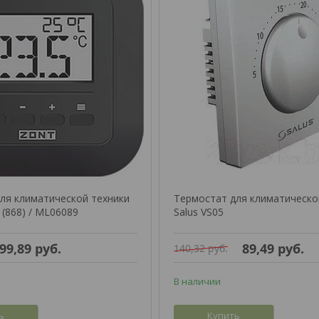
ля климатической техники
Термостат для климатическо
 (868) / ML06089
Salus VS05
99,89
руб.
89,49
руб.
140,32
руб.
В наличии
ь
Купить