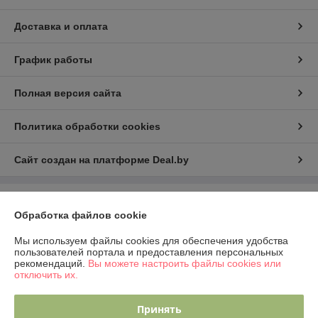
Доставка и оплата
График работы
Полная версия сайта
Политика обработки cookies
Сайт создан на платформе Deal.by
Информация для покупателя
Обработка файлов cookie
Юридическое лицо:
ООО "Рина Торг"
224023 г.Брест, ул. Грюнвальдская, 4, кв.1.
Мы используем файлы cookies для обеспечения удобства
пользователей портала и предоставления персональных
Регистрационный номер ЕГР: 291924234
рекомендаций.
Вы можете настроить файлы cookies или
отключить их.
УНП: 291924234
Регистрационный орган: Администрация Московского района г.Бреста
Принять