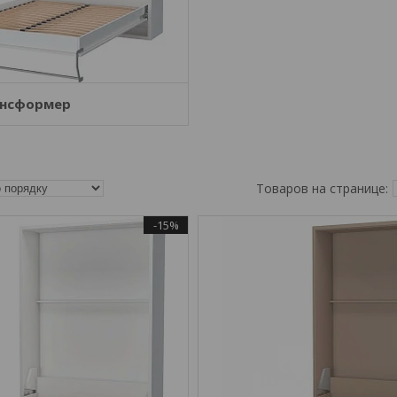
ансформер
-15%