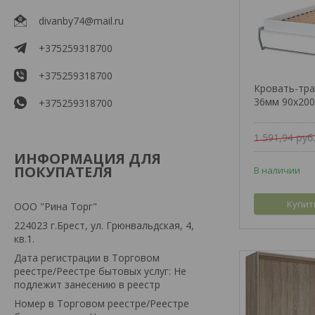
divanby74@mail.ru
+375259318700
+375259318700
Кровать-тра
36мм 90x200
+375259318700
1 591,94
руб
ИНФОРМАЦИЯ ДЛЯ
ПОКУПАТЕЛЯ
В наличии
Купит
ООО "Рина Торг"
224023 г.Брест, ул. Грюнвальдская, 4,
кв.1.
Дата регистрации в Торговом
реестре/Реестре бытовых услуг: Не
подлежит занесению в реестр
Номер в Торговом реестре/Реестре