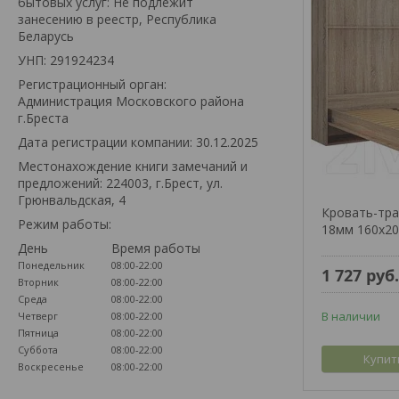
бытовых услуг: Не подлежит
занесению в реестр, Республика
Беларусь
УНП: 291924234
Регистрационный орган:
Администрация Московского района
г.Бреста
Дата регистрации компании: 30.12.2025
Местонахождение книги замечаний и
предложений: 224003, г.Брест, ул.
Грюнвальдская, 4
Кровать-тра
Режим работы:
18мм 160x2
День
Время работы
Понедельник
08:00-22:00
1 727
руб
Вторник
08:00-22:00
Среда
08:00-22:00
В наличии
Четверг
08:00-22:00
Пятница
08:00-22:00
Суббота
08:00-22:00
Купит
Воскресенье
08:00-22:00