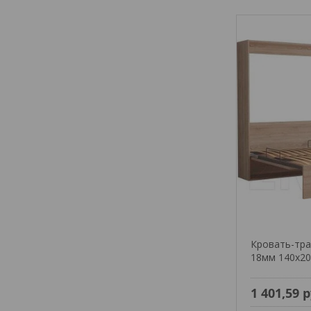
Кровать-тр
18мм 140x20
1 401,59
р