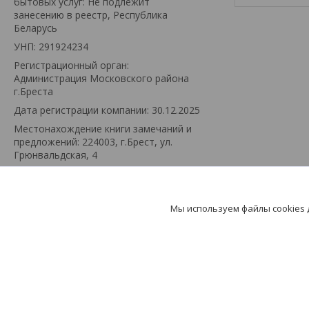
бытовых услуг: Не подлежит
занесению в реестр, Республика
Беларусь
УНП: 291924234
Регистрационный орган:
Администрация Московского района
г.Бреста
Дата регистрации компании: 30.12.2025
Местонахождение книги замечаний и
предложений: 224003, г.Брест, ул.
Грюнвальдская, 4
Режим работы:
День
Время работы
Понедельник
08:00-22:00
Мы используем файлы cookies
Вторник
08:00-22:00
Среда
08:00-22:00
Четверг
08:00-22:00
Пятница
08:00-22:00
Суббота
08:00-22:00
Воскресенье
08:00-22:00