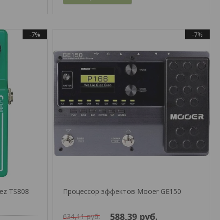
-7%
-7%
ez TS808
Процессор эффектов Mooer GE150
588,39
руб.
634,11
руб.