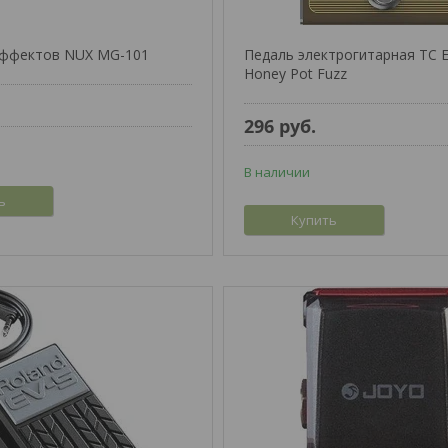
эффектов NUX MG-101
Педаль электрогитарная TC El
Honey Pot Fuzz
296
руб.
В наличии
ь
Купить