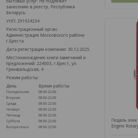
бытовых услуг: Не подлежит
занесению в реестр, Республика
Беларусь
УНП: 291924234
Регистрационный орган:
Администрация Московского района
г.Бреста
Дата регистрации компании: 30.12.2025
Местонахождение книги замечаний и
предложений: 224003, г.Брест, ул.
Грюнвальдская, 4
Режим работы:
День
Время работы
Понедельник
08:00-22:00
Вторник
08:00-22:00
Среда
08:00-22:00
Четверг
08:00-22:00
Пятница
08:00-22:00
Педаль элек
Суббота
08:00-22:00
Engine Rotar
Воскресенье
08:00-22:00