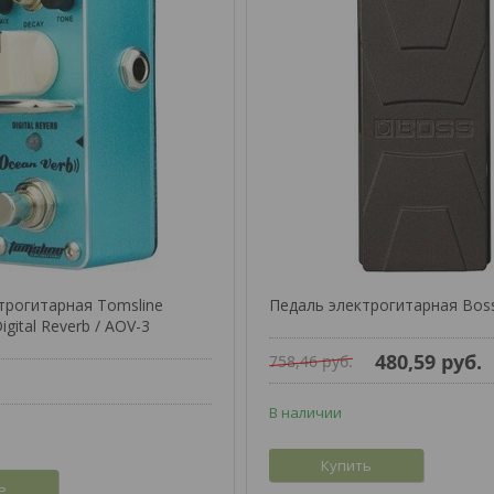
трогитарная Tomsline
Педаль электрогитарная Bos
igital Reverb / AOV-3
480,59
руб.
758,46
руб.
В наличии
Купить
ь