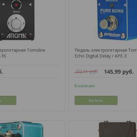
трогитарная Tomsline
Педаль электрогитарная Toms
-3S
Echo Digital Delay / APE-3
б.
145,99
руб.
192,41
руб.
В наличии
ь
Купить