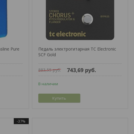
line Pure
Педаль электрогитарная TC Electronic
SCF Gold
743,69
руб.
883,55
руб.
В наличии
Купить
-37%