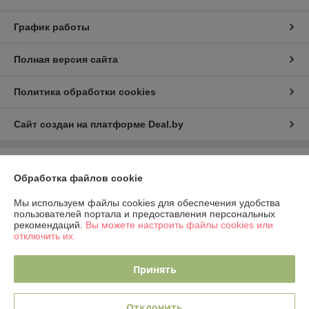
График работы
Полная версия сайта
Политика обработки cookies
Сайт создан на платформе Deal.by
Информация для покупателя
Обработка файлов cookie
Юридическое лицо:
ООО "Рина Торг"
224023 г.Брест, ул. Грюнвальдская, 4, кв.1.
Мы используем файлы cookies для обеспечения удобства
пользователей портала и предоставления персональных
Регистрационный номер ЕГР: 291924234
рекомендаций.
Вы можете настроить файлы cookies или
отключить их.
УНП: 291924234
Регистрационный орган: Администрация Московского района г.Бреста
Принять
Дата регистрации компании: 30.12.2025
Отклонить