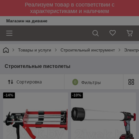
Реализуем товар в соответствии с
характеристиками и наличием
Магазин на диване
Товары и услуги
Строительный инструмент
Электр
Строительные пистолеты
Сортировка
0
Фильтры
-14%
-10%