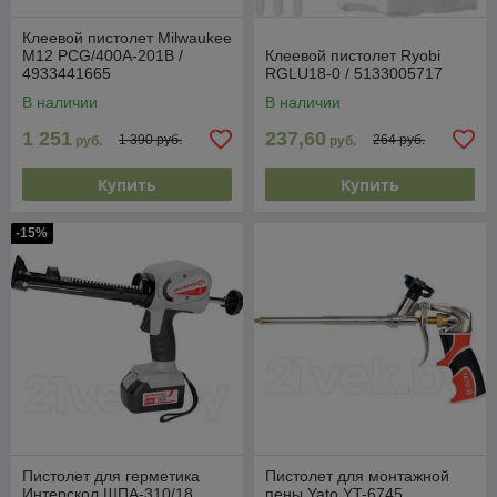
Клеевой пистолет Milwaukee
M12 PCG/400A-201B /
Клеевой пистолет Ryobi
4933441665
RGLU18-0 / 5133005717
В наличии
В наличии
1 251
237,60
1 390 руб.
264 руб.
руб.
руб.
Купить
Купить
-15%
Пистолет для герметика
Пистолет для монтажной
Интерскол ШПА-310/18
пены Yato YT-6745