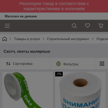
Реализуем товар в соответствии с
характеристиками и наличием
Магазин на диване
Товары и услуги
Строительный инструмент
Отдело
Скотч, ленты малярные
Сортировка
0
Фильтры
-7%