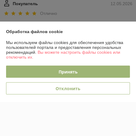
Покупатель
12.05.2026
Отлично
Сделка подтверждена через корзину
Обработка файлов cookie
Показать все отзывы
Мы используем файлы cookies для обеспечения удобства
пользователей портала и предоставления персональных
рекомендаций.
Вы можете настроить файлы cookies или
отключить их.
О нас
Принять
Контакты
Отклонить
Доставка и оплата
График работы
Полная версия сайта
Политика обработки cookies