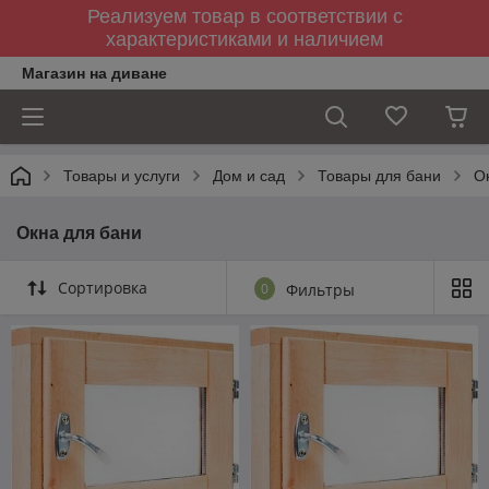
Реализуем товар в соответствии с
характеристиками и наличием
Магазин на диване
Товары и услуги
Дом и сад
Товары для бани
О
Окна для бани
Сортировка
0
Фильтры