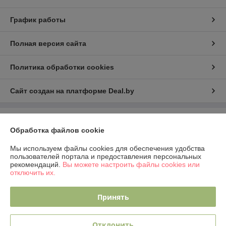
График работы
Полная версия сайта
Политика обработки cookies
Сайт создан на платформе Deal.by
Информация для покупателя
Обработка файлов cookie
Юридическое лицо:
ООО "Рина Торг"
224023 г.Брест, ул. Грюнвальдская, 4, кв.1.
Мы используем файлы cookies для обеспечения удобства
пользователей портала и предоставления персональных
Регистрационный номер ЕГР: 291924234
рекомендаций.
Вы можете настроить файлы cookies или
отключить их.
УНП: 291924234
Регистрационный орган: Администрация Московского района г.Бреста
Принять
Дата регистрации компании: 30.12.2025
Отклонить