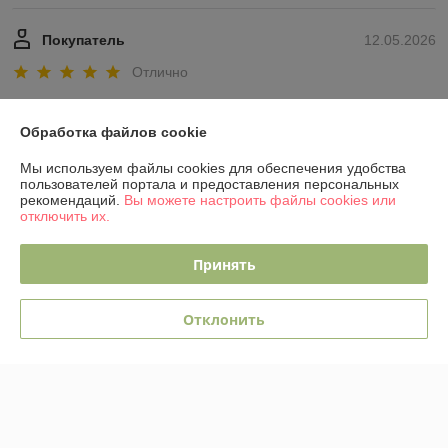
Покупатель
12.05.2026
Отлично
Сделка подтверждена через корзину
Обработка файлов cookie
Показать все отзывы
Мы используем файлы cookies для обеспечения удобства
пользователей портала и предоставления персональных
рекомендаций.
Вы можете настроить файлы cookies или
отключить их.
О нас
Принять
Контакты
Отклонить
Доставка и оплата
График работы
Полная версия сайта