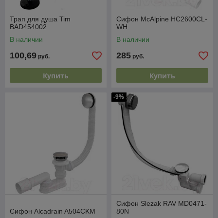
Трап для душа Tim
Сифон McAlpine HC2600CL-
BAD454002
WH
В наличии
В наличии
100,69
285
руб.
руб.
Купить
Купить
-9%
Сифон Slezak RAV MD0471-
Сифон Alcadrain A504CKM
80N