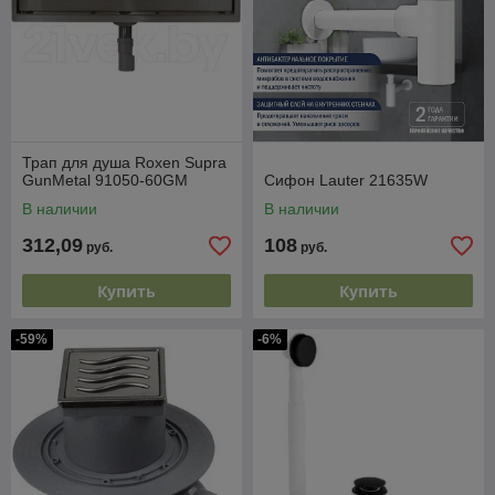
Трап для душа Roxen Supra
GunMetal 91050-60GM
Сифон Lauter 21635W
В наличии
В наличии
312,09
108
руб.
руб.
Купить
Купить
-59%
-6%