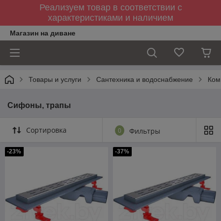
Реализуем товар в соответствии с
характеристиками и наличием
Магазин на диване
Товары и услуги
Сантехника и водоснабжение
Ком
Сифоны, трапы
Сортировка
0
Фильтры
-23%
-37%