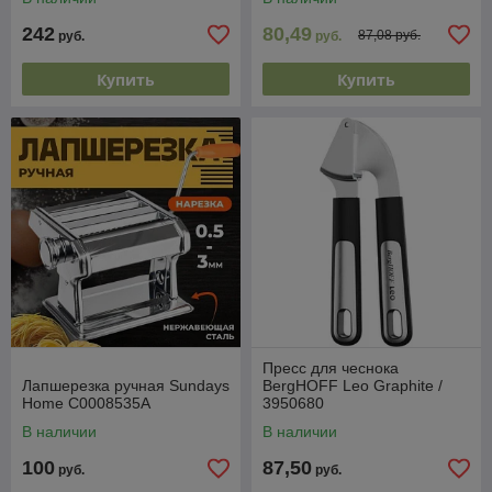
242
80,49
87,08 руб.
руб.
руб.
Купить
Купить
Пресс для чеснока
Лапшерезка ручная Sundays
BergHOFF Leo Graphite /
Home C0008535A
3950680
В наличии
В наличии
100
87,50
руб.
руб.