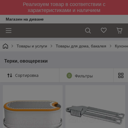
Реализуем товар в соответствии с
характеристиками и наличием
Магазин на диване
Товары и услуги
Товары для дома, бакалея
Кухон
Терки, овощерезки
Сортировка
0
Фильтры