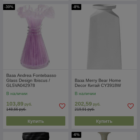
-30%
-8%
Ваза Andrea Fontebasso
Glass Design Ibiscus /
Ваза Merry Bear Home
GL5VA042978
Decor Китай CY3918W
В наличии
В наличии
103,89
202,59
руб.
руб.
148,66 руб.
219,91 руб.
Купить
Купить
-6%