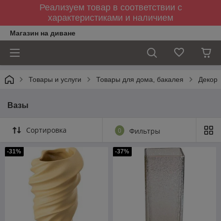
Реализуем товар в соответствии с
характеристиками и наличием
Магазин на диване
Товары и услуги
Товары для дома, бакалея
Декор
Вазы
Сортировка
0
Фильтры
-31%
-37%