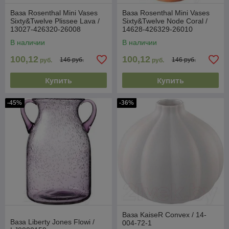
Ваза Rosenthal Mini Vases
Ваза Rosenthal Mini Vases
Sixty&Twelve Plissee Lava /
Sixty&Twelve Node Coral /
13027-426320-26008
14628-426329-26010
В наличии
В наличии
100,12
100,12
146 руб.
146 руб.
руб.
руб.
Купить
Купить
-45%
-36%
Ваза KaiseR Convex / 14-
Ваза Liberty Jones Flowi /
004-72-1