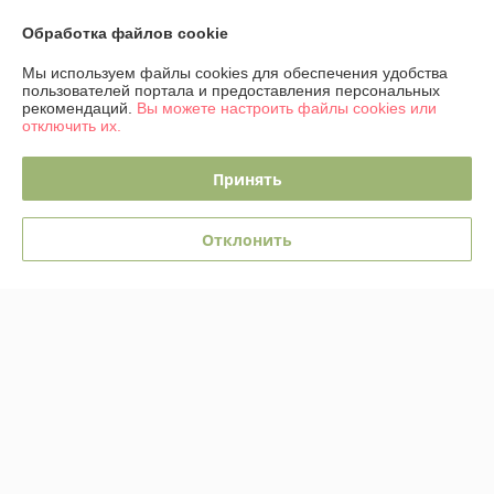
Отлично
Обработка файлов cookie
Сделка подтверждена через корзину
Мы используем файлы cookies для обеспечения удобства
пользователей портала и предоставления персональных
рекомендаций.
Вы можете настроить файлы cookies или
Показать все отзывы
отключить их.
Принять
О нас
Отклонить
Контакты
Доставка и оплата
График работы
Полная версия сайта
Политика обработки cookies