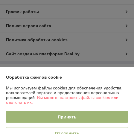
График работы
Полная версия сайта
Политика обработки cookies
Сайт создан на платформе Deal.by
Информация для покупателя
Обработка файлов cookie
Юридическое лицо:
ООО "Рина Торг"
224023 г.Брест, ул. Грюнвальдская, 4, кв.1.
Мы используем файлы cookies для обеспечения удобства
пользователей портала и предоставления персональных
Регистрационный номер ЕГР: 291924234
рекомендаций.
Вы можете настроить файлы cookies или
отключить их.
УНП: 291924234
Регистрационный орган: Администрация Московского района г.Бреста
Принять
Дата регистрации компании: 30.12.2025
Отклонить