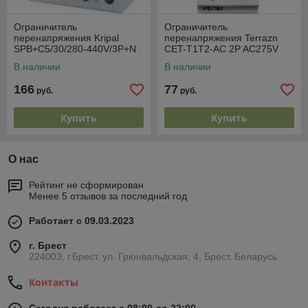
Ограничитель
Ограничитель
перенапряжения Kripal
перенапряжения Terrazn
SPB+C5/30/280-440V/3P+N
CET-T1Т2-AC 2P AC275V
7KA (10/350us) 20-50КА
В наличии
В наличии
(8/20us) Up
166
77
руб.
руб.
Купить
Купить
О нас
Рейтинг не сформирован
Менее 5 отзывов за последний год
Работает с 09.03.2023
г. Брест
224003, г.Брест, ул. Грюнвальдская, 4, Брест, Беларусь
Контакты