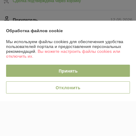
Сделка подтверждена через корзину
Покупатель
12.05.2026
Отлично
Обработка файлов cookie
Сделка подтверждена через корзину
Мы используем файлы cookies для обеспечения удобства
пользователей портала и предоставления персональных
рекомендаций.
Вы можете настроить файлы cookies или
Показать все отзывы
отключить их.
Принять
О нас
Отклонить
Контакты
Доставка и оплата
График работы
Полная версия сайта