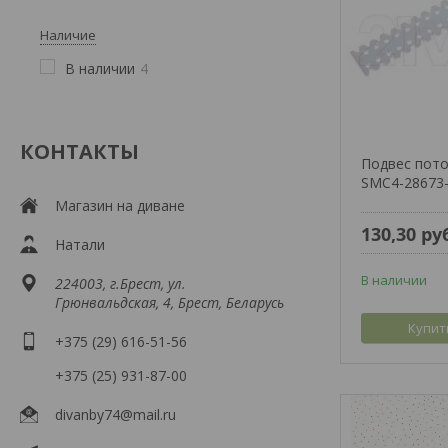
Наличие
В наличии
4
КОНТАКТЫ
Подвес пото
SMC4-28673
Магазин на диване
130,30
ру
Натали
В наличии
224003, г.Брест, ул.
Грюнвальдская, 4, Брест, Беларусь
Купит
+375 (29) 616-51-56
+375 (25) 931-87-00
divanby74@mail.ru