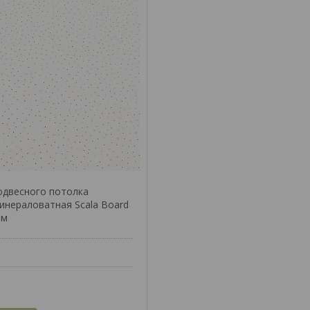
одвесного потолка
инераловатная Scala Board
мм