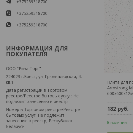
+375259318700
+375259318700
+375259318700
ИНФОРМАЦИЯ ДЛЯ
ПОКУПАТЕЛЯ
ООО "Рина Торг"
224023 г.Брест, ул. Грюнвальдская, 4,
кв.1.
Плита для п
Armstrong М
Дата регистрации в Торговом
600x600x12
реестре/Реестре бытовых услуг: Не
подлежит занесению в реестр
182
руб.
Номер в Торговом реестре/Реестре
бытовых услуг: Не подлежит
занесению в реестр, Республика
В наличии
Беларусь