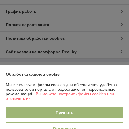
График работы
Полная версия сайта
Политика обработки cookies
Сайт создан на платформе Deal.by
Информация для покупателя
Обработка файлов cookie
Юридическое лицо:
ООО "Рина Торг"
224023 г.Брест, ул. Грюнвальдская, 4, кв.1.
Мы используем файлы cookies для обеспечения удобства
пользователей портала и предоставления персональных
Регистрационный номер ЕГР: 291924234
рекомендаций.
Вы можете настроить файлы cookies или
отключить их.
УНП: 291924234
Регистрационный орган: Администрация Московского района г.Бреста
Принять
Дата регистрации компании: 30.12.2025
Отклонить