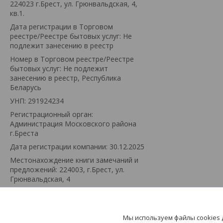
224023 г.Брест, ул. Грюнвальдская, 4,
кв.1.
Дата регистрации в Торговом
реестре/Реестре бытовых услуг: Не
подлежит занесению в реестр
Номер в Торговом реестре/Реестре
бытовых услуг: Не подлежит
занесению в реестр, Республика
Беларусь
УНП: 291924234
Регистрационный орган:
Администрация Московского района
г.Бреста
Дата регистрации компании: 30.12.2025
Местонахождение книги замечаний и
предложений: 224003, г.Брест, ул.
Грюнвальдская, 4
Режим работы:
День
Время работы
Понедельник
08:00-22:00
Мы используем файлы cookies