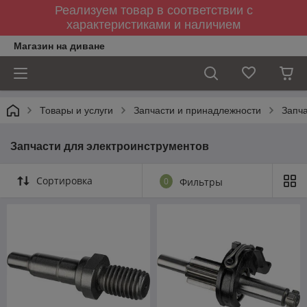
Реализуем товар в соответствии с
характеристиками и наличием
Магазин на диване
Товары и услуги
Запчасти и принадлежности
Запч
Запчасти для электроинструментов
Сортировка
0
Фильтры