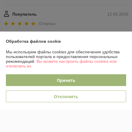
Покупатель
12.05.2026
Отлично
Сделка подтверждена через корзину
Обработка файлов cookie
Показать все отзывы
Мы используем файлы cookies для обеспечения удобства
пользователей портала и предоставления персональных
рекомендаций.
Вы можете настроить файлы cookies или
отключить их.
О нас
Принять
Контакты
Отклонить
Доставка и оплата
График работы
Полная версия сайта