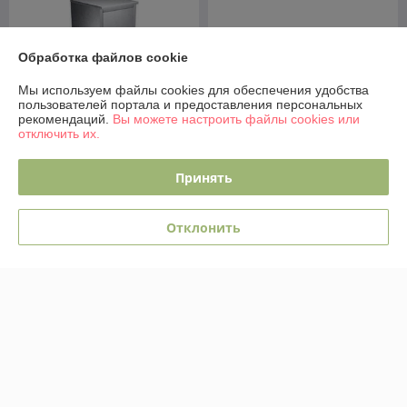
Обработка файлов cookie
Мы используем файлы cookies для обеспечения удобства
пользователей портала и предоставления персональных
рекомендаций.
Вы можете настроить файлы cookies или
отключить их.
Принять
Регулятор давления
Шкаф для газового баллона
газового баллона Сварог
Отклонить
Steel-expert ШБ1 40л
Инертный газ РВД-100
В наличии
В наличии
313
470
руб.
руб.
Купить
Купить
О нас