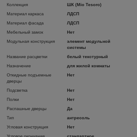
Коллекция
ШК (Mio Tesoro)
Материал каркаса
ЛДСП
Материал фасада
ЛДСП
Мебельный замок
Нет
Модульная конструкция
элемент модульной
системы
Название расцветки
белый текстурный
Назначение
для жилой комнаты
Откидные подъемные
Нет
дверцы
Подсветка
Нет
Полки
Нет
Распашные дверцы
Да
Тип
антресоль
Угловая конструкция
Нет
Угловое окончание
стандартное