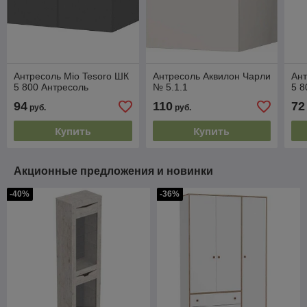
Антресоль Mio Tesoro ШК
Антресоль Аквилон Чарли
Ант
5 800 Антресоль
№ 5.1.1
5 8
94
110
72
руб.
руб.
Купить
Купить
Акционные предложения и новинки
-40%
-36%