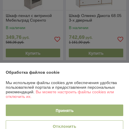
Шкаф-пенал с витриной
Шкаф Олмеко Дакота 68.05
Мебельград Соренто
3-х дверный
В наличии
В наличии
349,76
742,69
руб.
руб.
586,06 руб.
1 161,90 руб.
Купить
Купить
-31%
-31%
Обработка файлов cookie
Мы используем файлы cookies для обеспечения удобства
пользователей портала и предоставления персональных
рекомендаций.
Вы можете настроить файлы cookies или
отключить их.
Принять
Отклонить
Шкаф навесной Мебель-
Шкаф-пенал Мебель-Неман