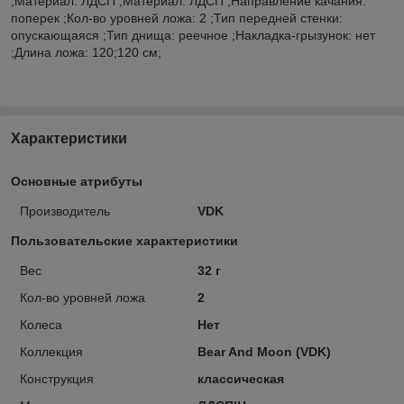
;Материал: ЛДСП ;Материал: ЛДСП ;Направление качания:
поперек ;Кол-во уровней ложа: 2 ;Тип передней стенки:
опускающаяся ;Тип днища: реечное ;Накладка-грызунок: нет
;Длина ложа: 120;120 см;
Характеристики
Основные атрибуты
Производитель
VDK
Пользовательские характеристики
Вес
32 г
Кол-во уровней ложа
2
Колеса
Нет
Коллекция
Bear And Moon (VDK)
Конструкция
классическая