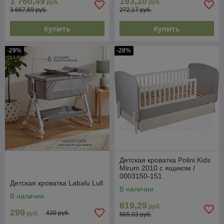
1 760,49
193,10
руб.
руб.
3 667,69 руб.
272,17 руб.
Купить
Купить
-29%
-28%
Детская кроватка Polini Kids
Mirum 2010 c ящиком /
0003150-151
Детская кроватка Labalu Lull
В наличии
В наличии
619,29
руб.
299
420 руб.
руб.
865,03 руб.