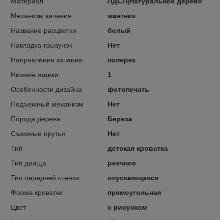
Материал
ЛДСП|Натуральное дерево
Механизм качания
маятник
Название расцветки
белый
Накладка-грызунок
Нет
Направление качания
поперек
Нижние ящики
1
Особенности дизайна
фотопечать
Подъемный механизм
Нет
Порода дерева
Береза
Съемные прутья
Нет
Тип
детская кроватка
Тип днища
реечное
Тип передней стенки
опускающаяся
Форма кроватки
прямоугольная
Цвет
с рисунком