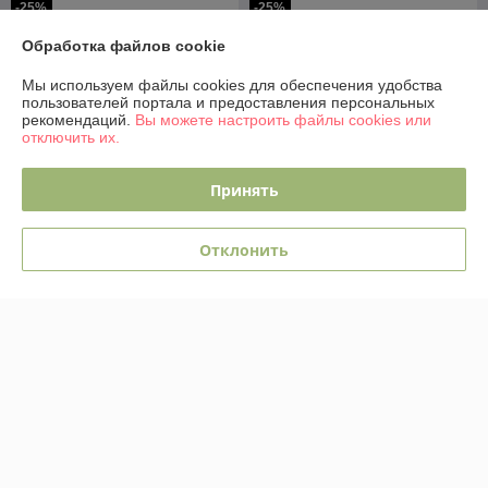
-25%
-25%
Обработка файлов cookie
Мы используем файлы cookies для обеспечения удобства
пользователей портала и предоставления персональных
рекомендаций.
Вы можете настроить файлы cookies или
отключить их.
Принять
Детская кроватка Polini Kids
Отклонить
Simple 342 с маятником /
0003168-16
Детская кроватка Фея 328
В наличии
В наличии
511,29
587,29
руб.
руб.
682,63 руб.
784,06 руб.
Купить
Купить
Показать ещё