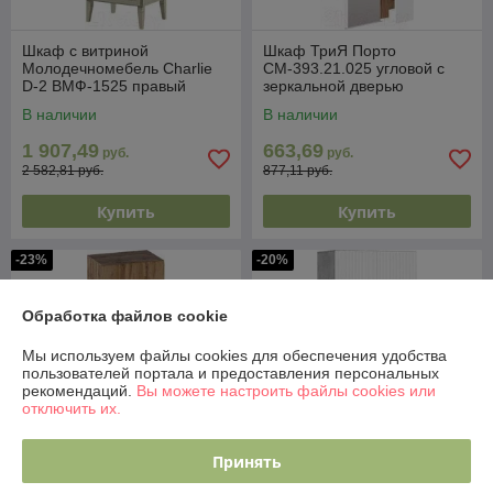
Шкаф с витриной
Шкаф ТриЯ Порто
Молодечномебель Charlie
СМ-393.21.025 угловой с
D-2 ВМФ-1525 правый
зеркальной дверью
В наличии
В наличии
1 907,49
663,69
руб.
руб.
2 582,81 руб.
877,11 руб.
Купить
Купить
-23%
-20%
Обработка файлов cookie
Мы используем файлы cookies для обеспечения удобства
пользователей портала и предоставления персональных
рекомендаций.
Вы можете настроить файлы cookies или
отключить их.
Принять