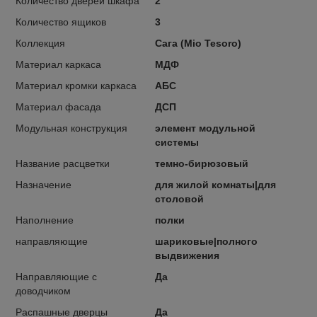
Количество дверей шкафа
2
Количество ящиков
3
Коллекция
Сага (Mio Tesoro)
Материал каркаса
МДФ
Материал кромки каркаса
АБС
Материал фасада
ДСП
Модульная конструкция
элемент модульной
системы
Название расцветки
темно-бирюзовый
Назначение
для жилой комнаты|для
столовой
Наполнение
полки
направляющие
шариковые|полного
выдвижения
Направляющие с
Да
доводчиком
Распашные дверцы
Да