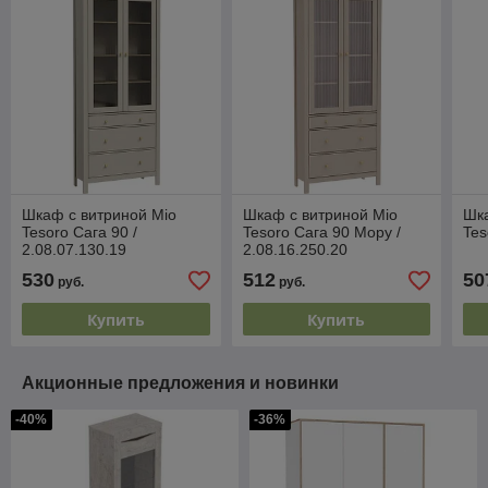
Шкаф с витриной Mio
Шкаф с витриной Mio
Шка
Tesoro Сага 90 /
Tesoro Сага 90 Мору /
Tes
2.08.07.130.19
2.08.16.250.20
530
512
50
руб.
руб.
Купить
Купить
Акционные предложения и новинки
-40%
-36%