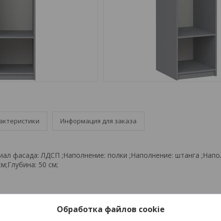
актеристики
Информация для заказа
иал фасада: ЛДСП ;Наполнение: полки ;Наполнение: штанга ;Напо
м;Глубина: 50 см;
Обработка файлов cookie