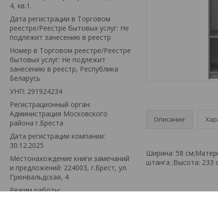
4, кв.1.
Дата регистрации в Торговом
реестре/Реестре бытовых услуг: Не
подлежит занесению в реестр
Номер в Торговом реестре/Реестре
бытовых услуг: Не подлежит
занесению в реестр, Республика
Беларусь
УНП: 291924234
Регистрационный орган:
Администрация Московского
Описание
Хар
района г.Бреста
Дата регистрации компании:
30.12.2025
Ширина: 58 см;Матер
Местонахождение книги замечаний
штанга ;Высота: 233 с
и предложений: 224003, г.Брест, ул.
Грюнвальдская, 4
Режим работы:
День
Время работы
Понедельник
08:00-22:00