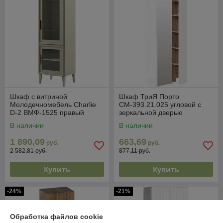
Шкаф с витриной
Шкаф ТриЯ Порто
Молодечномебель Charlie
СМ-393.21.025 угловой с
D-2 ВМФ-1525 правый
зеркальной дверью
В наличии
В наличии
1 890,09
663,69
руб.
руб.
2 582,81 руб.
877,11 руб.
Купить
Купить
-24%
-21%
Обработка файлов cookie