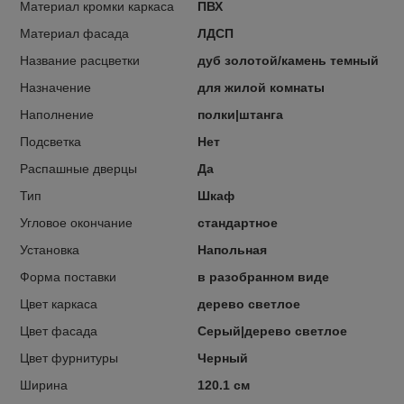
Материал кромки каркаса
ПВХ
Материал фасада
ЛДСП
Название расцветки
дуб золотой/камень темный
Назначение
для жилой комнаты
Наполнение
полки|штанга
Подсветка
Нет
Распашные дверцы
Да
Тип
Шкаф
Угловое окончание
стандартное
Установка
Напольная
Форма поставки
в разобранном виде
Цвет каркаса
дерево светлое
Цвет фасада
Серый|дерево светлое
Цвет фурнитуры
Черный
Ширина
120.1 см