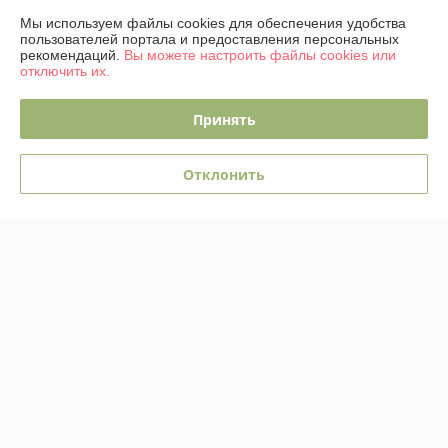
Мы используем файлы cookies для обеспечения удобства
пользователей портала и предоставления персональных
рекомендаций.
Вы можете настроить файлы cookies или
отключить их.
Принять
Шкаф с витриной
Шкаф ТриЯ Хилтон для
Мебельград Ницца 1 дв
одежды
Отклонить
В наличии
В наличии
475,29
458,99
руб.
руб.
623,21 руб.
581,37 руб.
Купить
Купить
Показать ещё
О нас
Рейтинг не сформирован