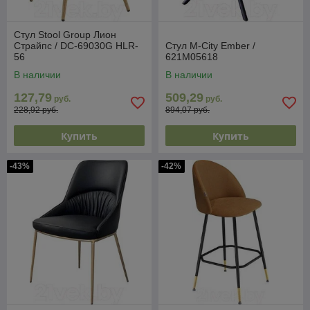
Стул Stool Group Лион
Страйпс / DC-69030G HLR-
Стул M-City Ember /
56
621M05618
В наличии
В наличии
127,79
509,29
руб.
руб.
228,92 руб.
894,07 руб.
Купить
Купить
-43%
-42%