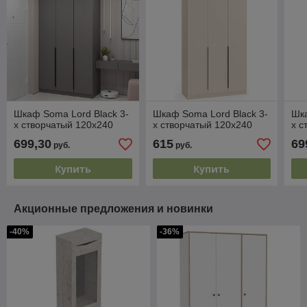
Шкаф Soma Lord Black 3-
Шкаф Soma Lord Black 3-
Шка
х створчатый 120x240
х створчатый 120х240
х с
699,30
615
69
руб.
руб.
Купить
Купить
Акционные предложения и новинки
-40%
-36%