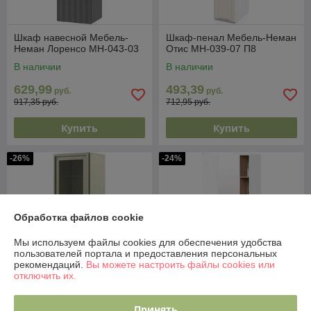
Шкаф навесной Мебель-
Шкаф-пенал Мебель-Неман
Неман Лоренсо МН-043-03
Отис МН-039-07 П8
В наличии
В наличии
629,99
493,39
руб.
руб.
917,35 руб.
712,95 руб.
Купить
Купить
-26%
-24%
Обработка файлов cookie
Мы используем файлы cookies для обеспечения удобства
пользователей портала и предоставления персональных
рекомендаций.
Вы можете настроить файлы cookies или
отключить их.
Принять
Шкаф с витриной
Шкаф ТриЯ Порто