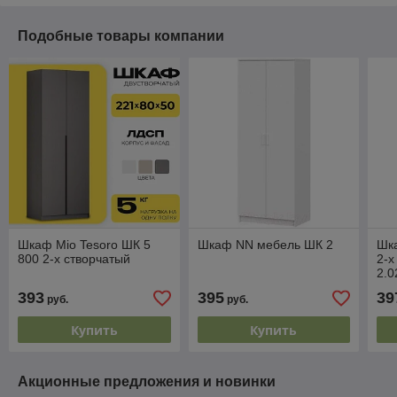
Подобные товары компании
Шкаф Mio Tesoro ШК 5
Шкаф NN мебель ШК 2
Шка
800 2-х створчатый
2-х
2.0
393
395
39
руб.
руб.
Купить
Купить
Акционные предложения и новинки