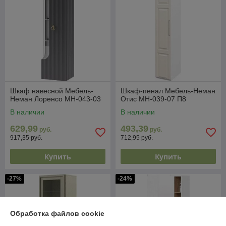
Шкаф навесной Мебель-
Шкаф-пенал Мебель-Неман
Неман Лоренсо МН-043-03
Отис МН-039-07 П8
В наличии
В наличии
629,99
493,39
руб.
руб.
917,35 руб.
712,95 руб.
Купить
Купить
-27%
-24%
Обработка файлов cookie