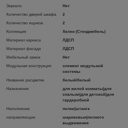
Зеркало
Нет
Количество дверей шкафа
2
Количество ящиков
2
Коллекция
Хелен (Стендмебель)
Материал каркаса
ЛДСП
Материал фасада
ЛДСП
Мебельный замок
Нет
Модульная конструкция
элемент модульной
системы
Название расцветки
белый/белый
Назначение
для жилой комнаты|для
спальни|для детской|для
гардеробной
Наполнение
полки|штанга
направляющие
шариковые|полного
выдвижения