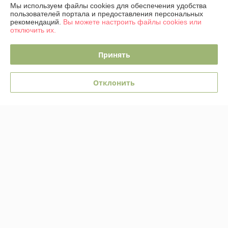
Мы используем файлы cookies для обеспечения удобства
пользователей портала и предоставления персональных
рекомендаций.
Вы можете настроить файлы cookies или
отключить их.
Принять
Шкаф с витриной
Шкаф ТриЯ Порто
Молодечномебель Charlie
СМ-393.21.025 угловой с
D-2 ВМФ-1525 правый
зеркальной дверью
Отклонить
В наличии
В наличии
1 890,09
663,69
руб.
руб.
2 582,81 руб.
877,11 руб.
Купить
Купить
-24%
-21%