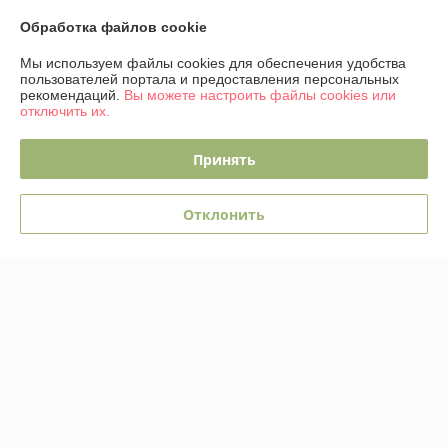
Обработка файлов cookie
Мы используем файлы cookies для обеспечения удобства
пользователей портала и предоставления персональных
рекомендаций.
Вы можете настроить файлы cookies или
отключить их.
Принять
Стул M-City Abriola /
Табурет Stool Group Рио /
614M05291
AV 480-C784-08
Отклонить
В наличии
В наличии
296,39
руб.
92,19
157,71 руб.
руб.
520,31 руб.
Купить
Купить
-41%
-41%