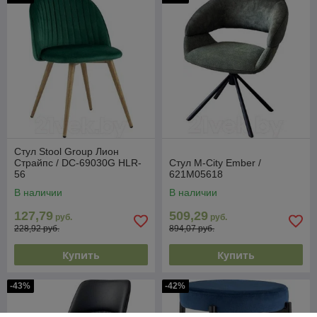
Стул Stool Group Лион
Страйпс / DC-69030G HLR-
Стул M-City Ember /
56
621M05618
В наличии
В наличии
127,79
509,29
руб.
руб.
228,92 руб.
894,07 руб.
Купить
Купить
-43%
-42%