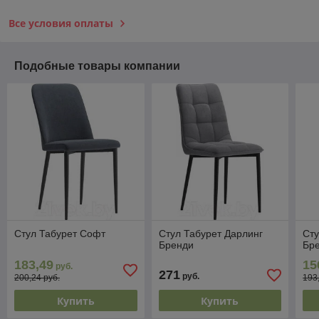
Все условия оплаты
Подобные товары компании
Стул Табурет Софт
Стул Табурет Дарлинг
Сту
Бренди
Бр
183,49
15
руб.
271
руб.
200,24 руб.
193
Купить
Купить