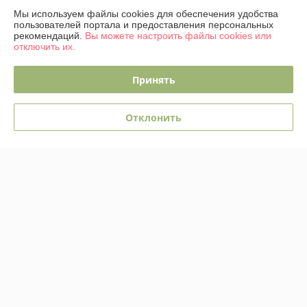
Мы используем файлы cookies для обеспечения удобства
пользователей портала и предоставления персональных
рекомендаций.
Вы можете настроить файлы cookies или
отключить их.
Принять
Стул M-City Nepal-P /
Табурет Stool Group Рио /
461MC04555
AV 480-C784-08
Отклонить
В наличии
В наличии
143,59
руб.
91,39
157,71 руб.
руб.
245,25 руб.
Купить
Купить
Показать ещё
О нас
Рейтинг не сформирован
Менее 5 отзывов за последний год