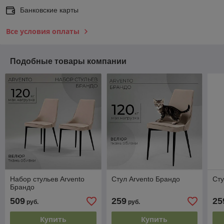
Банковские карты
Все условия оплаты
Подобные товары компании
Набор стульев Arvento
Стул Arvento Брандо
Сту
Брандо
509
259
25
руб.
руб.
Купить
Купить