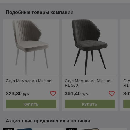
Подобные товары компании
Стул Мамадома Michael
Стул Мамадома Michael-
Сту
R1 360
R1
323,30
361,40
36
руб.
руб.
Купить
Купить
Акционные предложения и новинки