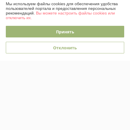
Мы используем файлы cookies для обеспечения удобства
пользователей портала и предоставления персональных
рекомендаций.
Вы можете настроить файлы cookies или
отключить их.
Принять
Стул M-City Abriola /
Стул барный Sheffilton SHT-
614M05291
ST35/S148
В наличии
В наличии
Отклонить
296,39
192,59
руб.
руб.
520,31 руб.
332,85 руб.
Купить
Купить
-42%
-41%