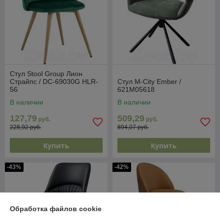
Стул Stool Group Лион
Страйпс / DC-69030G HLR-
Стул M-City Ember /
56
621M05618
В наличии
В наличии
127,79
509,29
руб.
руб.
228,92 руб.
894,07 руб.
Купить
Купить
-43%
-42%
Обработка файлов cookie