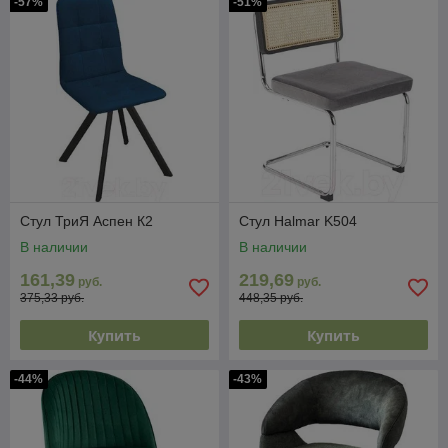
-57%
-51%
Стул ТриЯ Аспен К2
Стул Halmar K504
В наличии
В наличии
161,39
219,69
руб.
руб.
375,33 руб.
448,35 руб.
Купить
Купить
-44%
-43%