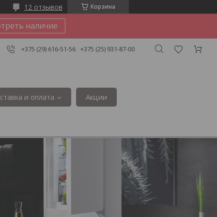
12 отзывов
Корзина
треть наличие
+375 (29) 616-51-56
+375 (25) 931-87-00
ставка и оплата
Акции
3