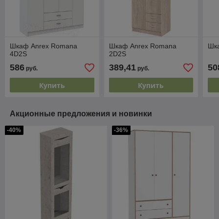
Шкаф Anrex Romana
Шкаф Anrex Romana
Шка
4D2S
2D2S
586
389,41
50
руб.
руб.
Купить
Купить
Акционные предложения и новинки
-40%
-36%