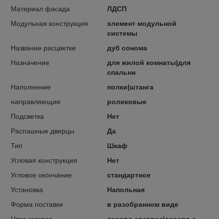
Материал фасада
ЛДСП
Модульная конструкция
элемент модульной
системы
Название расцветки
дуб сонома
Назначение
для жилой комнаты|для
спальни
Наполнение
полки|штанга
направляющие
роликовые
Подсветка
Нет
Распашные дверцы
Да
Тип
Шкаф
Угловая конструкция
Нет
Угловое окончание
стандартное
Установка
Напольная
Форма поставки
в разобранном виде
Цвет каркаса
дерево светлое|дерево с