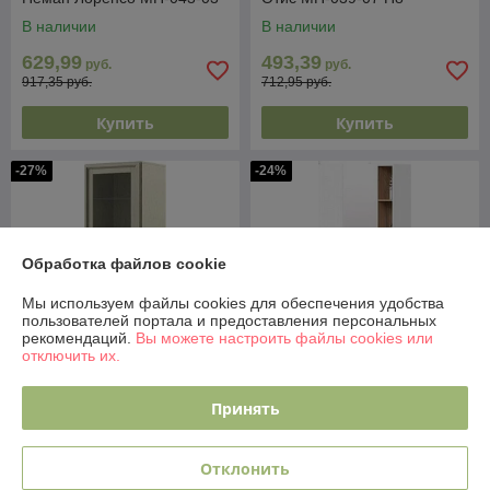
В наличии
В наличии
629,99
493,39
руб.
руб.
917,35 руб.
712,95 руб.
Купить
Купить
-27%
-24%
Обработка файлов cookie
Мы используем файлы cookies для обеспечения удобства
пользователей портала и предоставления персональных
рекомендаций.
Вы можете настроить файлы cookies или
отключить их.
Принять
Шкаф с витриной
Шкаф ТриЯ Порто
Молодечномебель Charlie
СМ-393.21.025 угловой с
D-2 ВМФ-1525 правый
зеркальной дверью
Отклонить
В наличии
В наличии