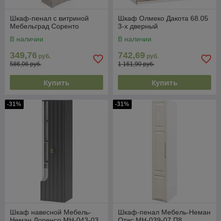
Шкаф-пенал с витриной
Шкаф Олмеко Дакота 68.05
Мебельград Соренто
3-х дверный
В наличии
В наличии
349,76
742,69
руб.
руб.
586,06 руб.
1 161,90 руб.
Купить
Купить
-31%
-31%
Шкаф навесной Мебель-
Шкаф-пенал Мебель-Неман
Неман Лоренсо МН-043-03
Отис МН-039-07 П8